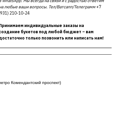
в WhatsApp. Мы всегда на связи и с радостью ответим
на любые ваши вопросы. Тел/Ватсапп/Телеграмм
+7
(931) 210-10-24
Принимаем индивидуальные заказы на
создание букетов под любой бюджет – вам
достаточно только позвонить или написать нам!
 метро Комендантский проспект)