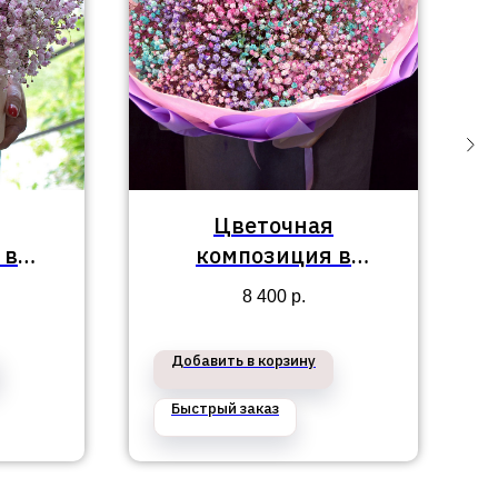
Цветочная
 в
композиция в
айон
Приморский район
8 400
р.
№102
Добавить в корзину
Быстрый заказ