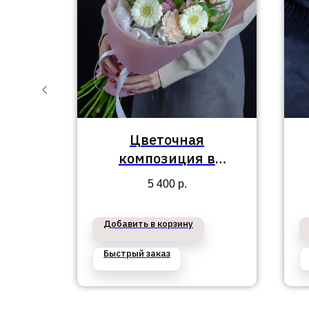
Цветочная
 в
композиция в
айон
Приморском районе
5 400
р.
№331
Добавить в корзину
Быстрый заказ