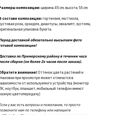
Размеры композиции:
ширина 45 см, высота 55 см.
В составе композиции:
гортензия, маттиола,
кустовая роза, орхидея, диантусы, эвкалипт, эустома,
оригинальная упаковка букета.
Перед доставкой обязательно высылаем фото
готовой композиции!
Доставка по Приморскому району в течении часа
после сборки (не более 2х часов после заказа).
Обратите внимание!
Оттенок цвета растений и
упаковки при просмотре может отличатся в
зависимости от используемого устройства (монитор
ПК, ноутбук, планшет, мобильный телефон имеют
разную цветопередачу)
Если у вас есть вопросы и пожелания, то просто
позвоните нам по телефону или напишите