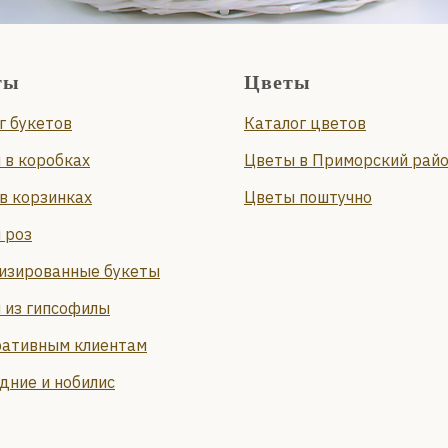
ты
Цветы
г букетов
Каталог цветов
 в коробках
Цветы в Приморский рай
в корзинках
Цветы поштучно
 роз
изированные букеты
 из гипсофилы
ативным клиентам
дние и нобилис