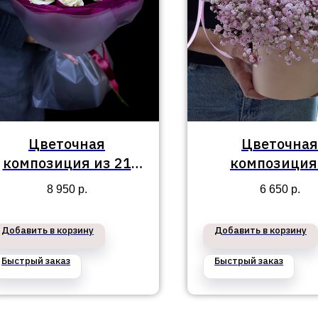
Цветочная
Цветочная
композиция из 21
композиция
белой розы в
Приморский р
8 950
р.
6 650
р.
Приморском районе
№98
№241
Добавить в корзину
Добавить в корзину
Быстрый заказ
Быстрый заказ