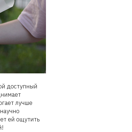
ой доступный
днимает
огает лучше
 научно
яет ей ощутить
й!