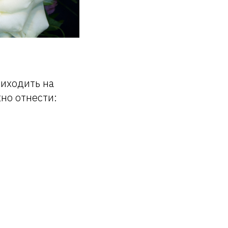
риходить на
жно отнести: