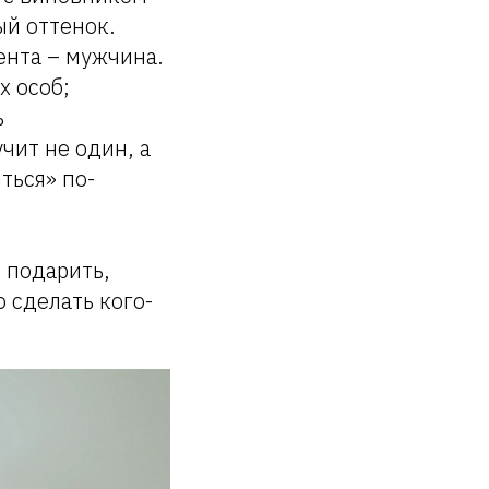
ый оттенок.
ента – мужчина.
х особ;
ь
чит не один, а
ться» по-
 подарить,
 сделать кого-