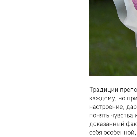
Традиции препо
каждому, но пр
настроение, да
понять чувства 
доказанный факт
себя особенной,