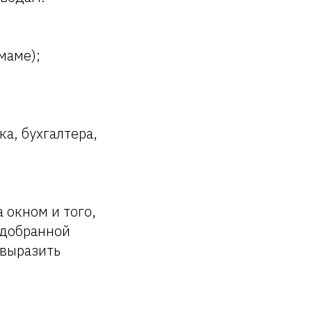
маме);
а, бухгалтера,
 окном и того,
одобранной
 выразить