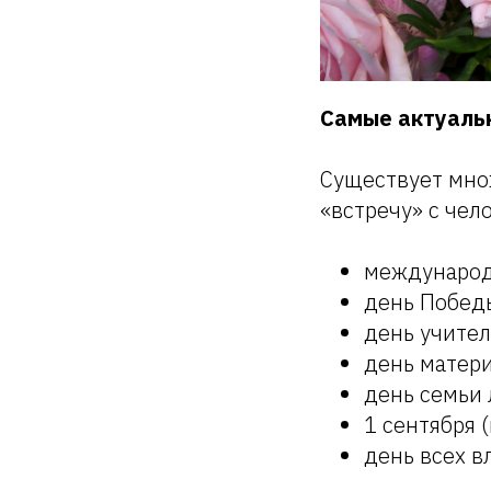
Самые актуаль
Существует мно
«встречу» с чел
международ
день Победы
день учител
день матери
день семьи 
1 сентября 
день всех в