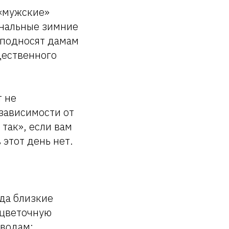
 «мужские»
инальные зимние
еподносят дамам
щественного
т не
зависимости от
так», если вам
 этот день нет.
гда близкие
 цветочную
оводам: