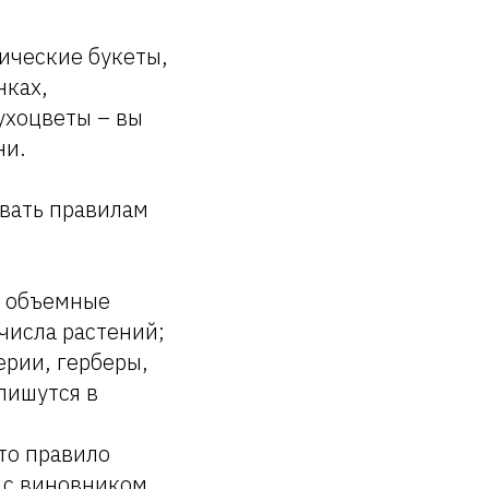
ические букеты,
нках,
ухоцветы – вы
ни.
овать правилам
, объемные
числа растений;
ерии, герберы,
пишутся в
это правило
ы с виновником