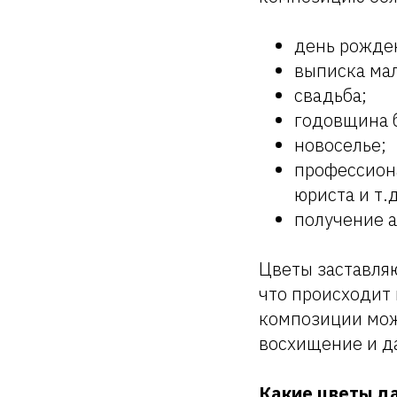
день рожде
выписка мал
свадьба;
годовщина 
новоселье;
профессиона
юриста и т.д
получение а
Цветы заставляю
что происходит
композиции можн
восхищение и д
Какие цветы д