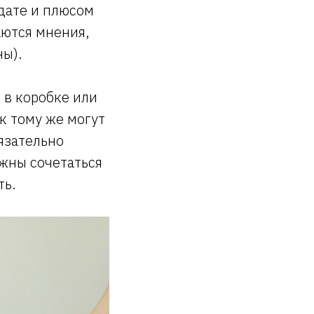
дате и плюсом
аются мнения,
ны).
 в коробке или
к тому же могут
язательно
лжны сочетаться
ть.