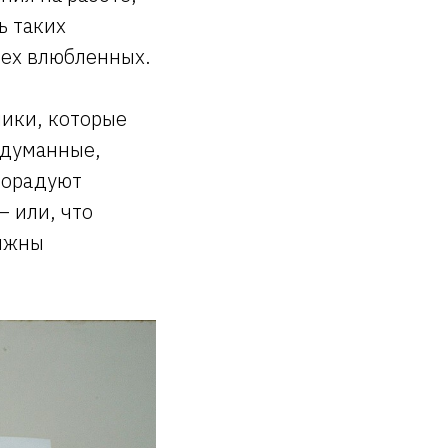
ь таких
сех влюбленных.
ники, которые
одуманные,
 порадуют
— или, что
олжны