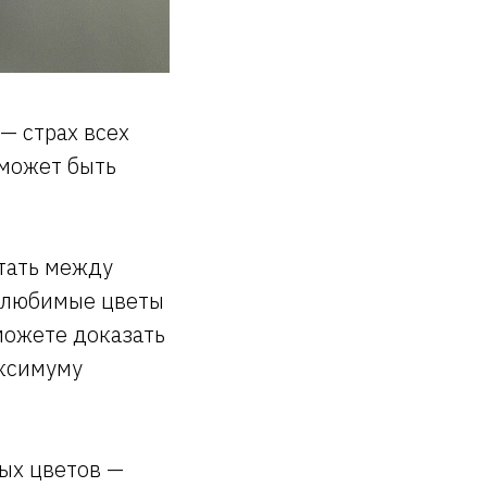
— страх всех
 может быть
етать между
а любимые цветы
можете доказать
аксимуму
ых цветов —