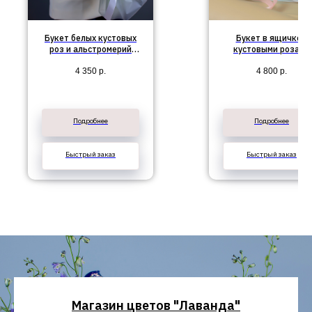
Букет белых кустовых
Букет в ящичке с
роз и альстромерий
кустовыми розами
"Ариэль"
№412
4 350
р.
4 800
р.
Подробнее
Подробнее
Быстрый заказ
Быстрый заказ
Магазин цветов "Лаванда"