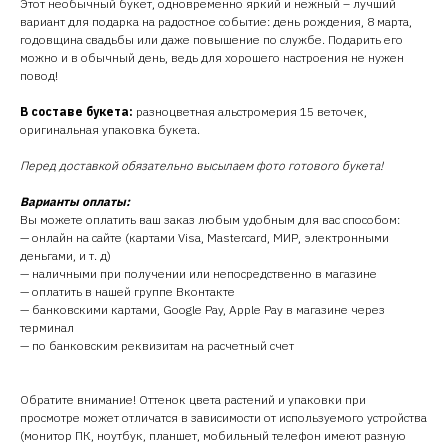
Этот необычный букет, одновременно яркий и нежный – лучший
вариант для подарка на радостное событие: день рождения, 8 марта,
годовщина свадьбы или даже повышение по службе. Подарить его
можно и в обычный день, ведь для хорошего настроения не нужен
повод!
В составе букета:
разноцветная альстромерия 15 веточек,
оригинальная упаковка букета.
Перед доставкой обязательно высылаем фото готового букета!
Варианты оплаты:
Вы можете оплатить ваш заказ любым удобным для вас способом:
— онлайн на сайте (картами Visa, Mastercard, МИР, электронными
деньгами, и т. д)
— наличными при получении или непосредственно в магазине
— оплатить в нашей группе Вконтакте
— банковскими картами, Google Pay, Apple Pay в магазине через
терминал
— по банковским реквизитам на расчетный счет
Обратите внимание! Оттенок цвета растений и упаковки при
просмотре может отличатся в зависимости от используемого устройства
(монитор ПК, ноутбук, планшет, мобильный телефон имеют разную