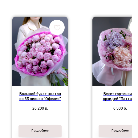
Большой букет цветов
Букет гортензий и
из 35 пионов "Офелия"
орхидей "Паттайя"
26 200
р.
6 500
р.
Подробнее
Подробнее