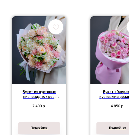
Букет из кустовых
Букет «Элира» с
пионовидных роз,
кустовыми розами 
диантусов и
хризантемами Санти
7 400
р.
4 850
р.
альстромерий "Жюли"
Подробнее
Подробнее