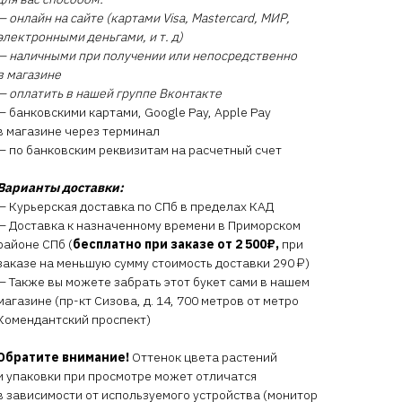
— онлайн на сайте (картами Visa, Mastercard, МИР,
электронными деньгами, и т. д)
— наличными при получении или непосредственно
в магазине
— оплатить в нашей группе Вконтакте
— банковскими картами, Google Pay, Apple Pay
в магазине через терминал
— по банковским реквизитам на расчетный счет
Варианты доставки:
— Курьерская доставка по СПб в пределах КАД
— Доставка к назначенному времени в Приморском
районе СПб (
бесплатно при заказе от 2 500₽,
при
заказе на меньшую сумму стоимость доставки 290 ₽)
— Также вы можете забрать этот букет сами в нашем
магазине (пр-кт Сизова, д. 14, 700 метров от метро
Комендантский проспект)
Обратите внимание!
Оттенок цвета растений
и упаковки при просмотре может отличатся
в зависимости от используемого устройства (монитор