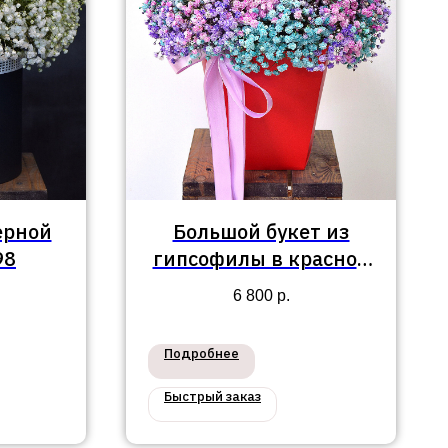
ерной
Большой букет из
98
гипсофилы в красной
коробке №97
6 800
р.
Подробнее
Быстрый заказ