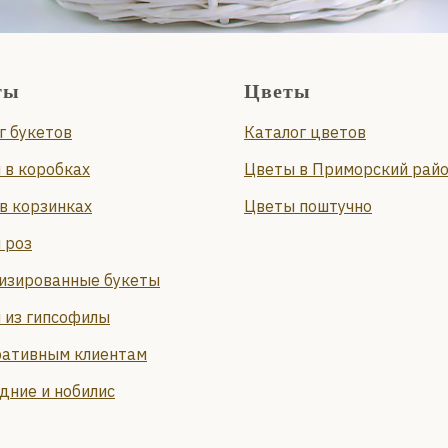
ты
Цветы
г букетов
Каталог цветов
 в коробках
Цветы в Приморский рай
в корзинках
Цветы поштучно
 роз
изированные букеты
 из гипсофилы
ативным клиентам
дние и нобилис