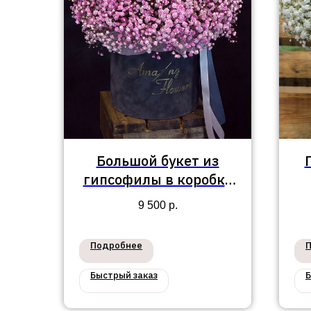
Большой букет из
гипсофилы в коробке
№101
9 500
р.
Подробнее
Быстрый заказ
Б