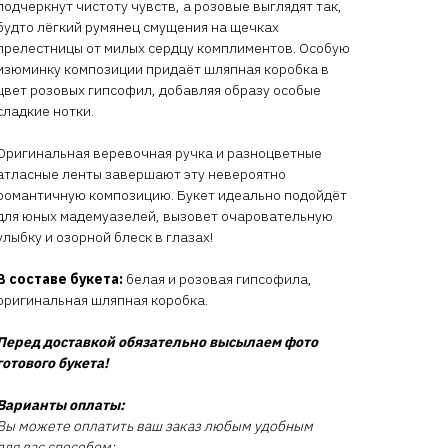
подчеркнут чистоту чувств, а розовые выглядят так,
будто лёгкий румянец смущения на щечках
прелестницы от милых сердцу комплиментов. Особую
изюминку композиции придаёт шляпная коробка в
цвет розовых гипсофил, добавляя образу особые
сладкие нотки.
Оригинальная веревочная ручка и разноцветные
атласные ленты завершают эту невероятно
романтичную композицию. Букет идеально подойдёт
для юных мадемуазелей, вызовет очаровательную
улыбку и озорной блеск в глазах!
В составе букета:
белая и розовая гипсофила,
оригинальная шляпная коробка.
Перед доставкой обязательно высылаем фото
готового букета!
Варианты оплаты:
Вы можете оплатить ваш заказ любым удобным
для вас способом: