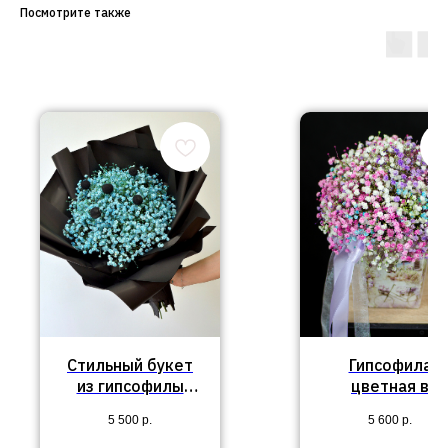
Посмотрите также
Стильный букет
Гипсофила
из гипсофилы
цветная в
№78
коробке №13
5 500
р.
5 600
р.