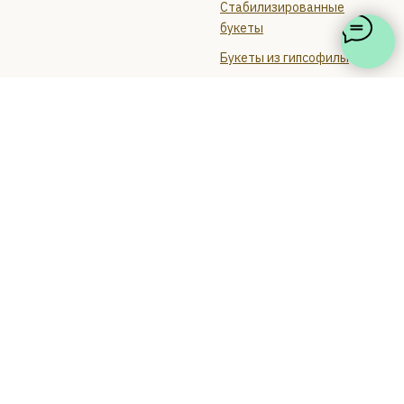
Стабилизированные
букеты
Букеты из гипсофилы
Корпоративным клиентам
Новогодние и нобилис
Цветы
Информация
Каталог цветов
Контакты
Цветы в Приморский район
О нас
СПб
Доставка и оплата
Цветы поштучно
Блог
Отзывы
Политика
конфиденциальности
Политика использования