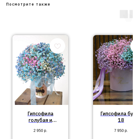
Посмотрите также
Гипсофила
Гипсофила буке
голубая и
18
бирюзовая в
2 950
р.
7 950
р.
стаканчике