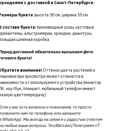
орхидеями с доставкой в Санкт-Петербурге.
Размеры букета
: высота 50 см, ширина 55 см.
В составе букета:
пионовидные розы, кустовые
хризантемы, альстромерии, орхидеи, диантусы,
большая шляпная коробка
Перед доставкой обязательно высылаем фото
готового букета!
Обратите внимание!
Оттенок цвета растений и
упаковки при просмотре может отличатся в
зависимости от используемого устройства (монитор
ПК, ноутбук, планшет, мобильный телефон имеют
разную цветопередачу)
Если у вас есть вопросы и пожелания, то просто
позвоните нам по телефону или напишите
в WhatsApp. Мы всегда на связи и с радостью ответим
на любые ваши вопросы. Тел/Ватсапп/Телеграмм
+7