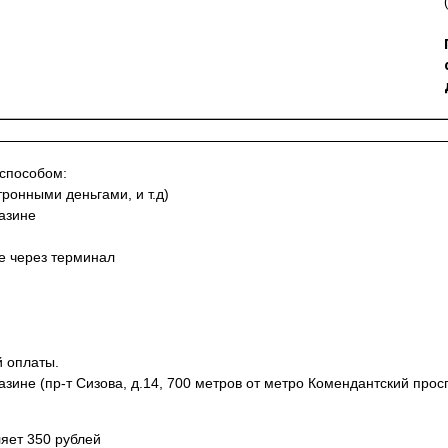
 способом:
тронными деньгами, и т.д)
азине
не через терминал
й оплаты.
азине (пр-т Сизова, д.14, 700 метров от метро Комендантский просп
яет 350 рублей