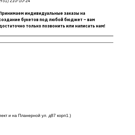
(931) 210-10-24
Принимаем индивидуальные заказы на
создание букетов под любой бюджет – вам
достаточно только позвонить или написать нам!
ект и на Планерной ул. д87 корп1.)