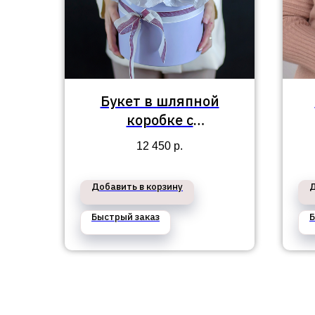
Букет в шляпной
коробке с
амариллисом,
12 450
р.
альстромерией и
розами №120
Добавить в корзину
Д
Быстрый заказ
Б