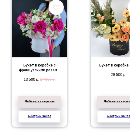
Букет в коробке с
Букет в коробке №5
французскими розами,
29 500
р.
орхидеями, эустомой,
13 500
р.
17 000
р.
розами и
альстромериями №114
Добавить в корзину
Добавить в корзину
Быстрый заказ
Быстрый заказ