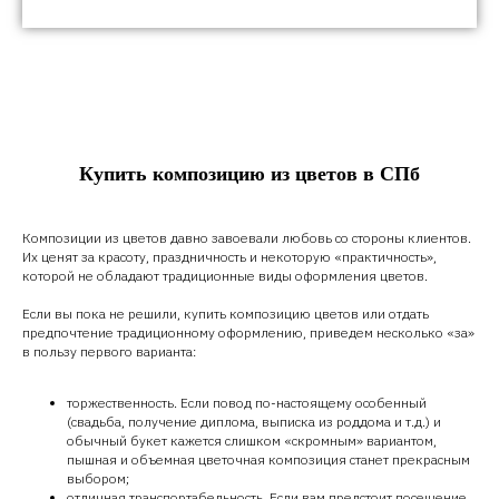
Цветы с доставкой
В коробках
Розы
Букеты
Купить композицию из цветов в СПб
Композиции из цветов давно завоевали любовь со стороны клиентов.
Их ценят за красоту, праздничность и некоторую «практичность»,
которой не обладают традиционные виды оформления цветов.
Если вы пока не решили, купить композицию цветов или отдать
предпочтение традиционному оформлению, приведем несколько «за»
в пользу первого варианта:
В коробках
Букеты
торжественность. Если повод по-настоящему особенный
(свадьба, получение диплома, выписка из роддома и т.д.) и
обычный букет кажется слишком «скромным» вариантом,
пышная и объемная цветочная композиция станет прекрасным
выбором;
отличная транспортабельность. Если вам предстоит посещение