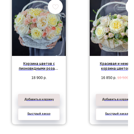
Корзина цветов с
Красивая и нежная
пионовидными розами
корзина цветов с
№24
пионовидными роза
18 900
р.
16 850
р.
18 500
р.
№23
Добавить в корзину
Добавить в корзину
Быстрый заказ
Быстрый заказ