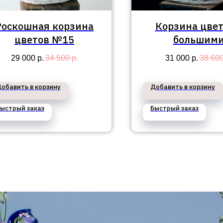
Роскошная корзина
Корзина цвет
цветов №15
большим
пионовидн
29 000
р.
34 500
р.
31 000
р.
38 60
розами разных 
№26
обавить в корзину
Добавить в корзину
ыстрый заказ
Быстрый заказ