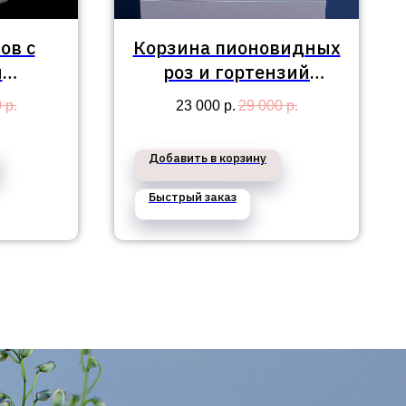
ов с
Корзина пионовидных
и
роз и гортензий
ыми
"Искья"
0
р.
23 000
р.
29 000
р.
сортов
Добавить в корзину
Быстрый заказ