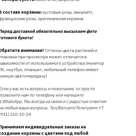
В составе корзины:
кустовые розы, эвкалипт,
французские розы, оригинальная корзина.
Перед доставкой обязательно высылаем фото
готового букета!
Обратите внимание!
Оттенок цвета растений и
упаковки при просмотре может отличатся в
зависимости от используемого устройства (монитор
ПК, ноутбук, планшет, мобильный телефон имеют
разную цветопередачу)
Если у вас есть вопросы и пожелания, то просто
позвоните нам по телефону или напишите
в WhatsApp. Мы всегда на связи и с радостью ответим
на любые ваши вопросы. Тел/Ватсапп/Телеграмм
+7
(931) 210-10-24
Принимаем индивидуальные заказы на
создание корзины с цветами под любой