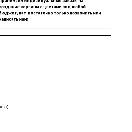
Принимаем индивидуальные заказы на
создание корзины с цветами под любой
бюджет, вам достаточно только позвонить или
написать нам!
пект)