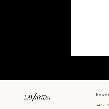
Буке
Катало