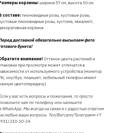
Размеры корзины:
ширина 57 см, высота 50 см.
В составе:
пионовидные розы, кустовые розы,
кустовые пионовидные розы, эустома, эвкалипт,
декоративная корзина.
Перед доставкой обязательно высылаем фото
готового букета!
Обратите внимание!
Оттенок цвета растений и
упаковки при просмотре может отличатся в
зависимости от используемого устройства (монитор
ПК, ноутбук, планшет, мобильный телефон имеют
разную цветопередачу)
Если у вас есть вопросы и пожелания, то просто
позвоните нам по телефону или напишите
в WhatsApp. Мы всегда на связи и с радостью ответим
на любые ваши вопросы. Тел/Ватсапп/Телеграмм
+7
(931) 210-10-24