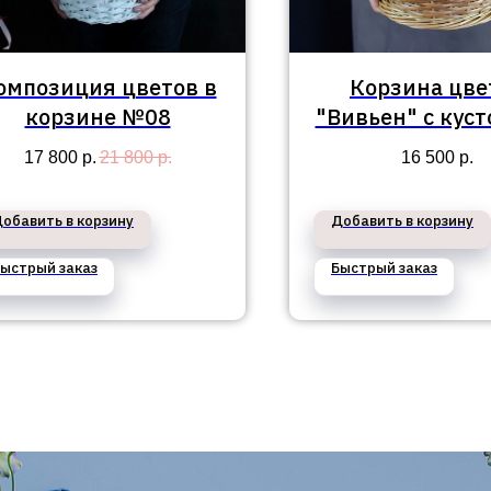
омпозиция цветов в
Корзина цве
корзине №08
"Вивьен" с кус
и пионовид
17 800
р.
21 800
р.
16 500
р.
розами
обавить в корзину
Добавить в корзину
ыстрый заказ
Быстрый заказ