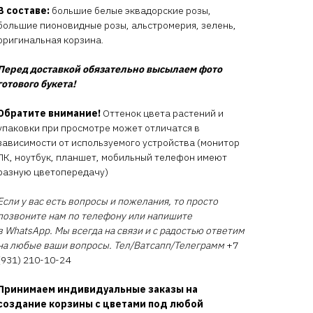
В составе:
большие белые эквадорские розы,
большие пионовидные розы, альстромерия, зелень,
оригинальная корзина.
Перед доставкой обязательно высылаем фото
готового букета!
Обратите внимание!
Оттенок цвета растений и
упаковки при просмотре может отличатся в
зависимости от используемого устройства (монитор
ПК, ноутбук, планшет, мобильный телефон имеют
разную цветопередачу)
Если у вас есть вопросы и пожелания, то просто
позвоните нам по телефону или напишите
в WhatsApp. Мы всегда на связи и с радостью ответим
на любые ваши вопросы. Тел/Ватсапп/Телеграмм
+7
(931) 210-10-24
Принимаем индивидуальные заказы на
создание корзины с цветами под любой