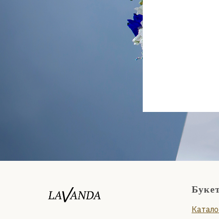
Буке
Катало