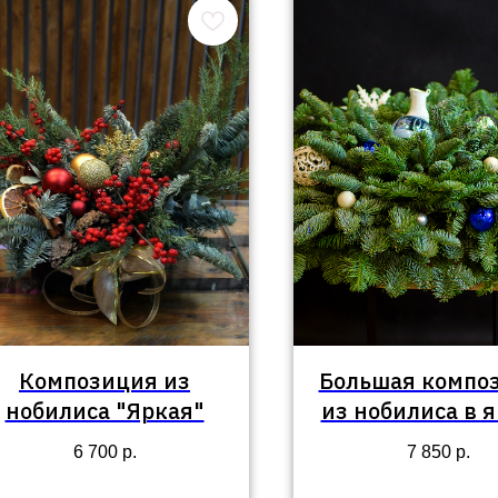
Композиция из
Большая компо
нобилиса "Яркая"
из нобилиса в 
6 700
р.
7 850
р.