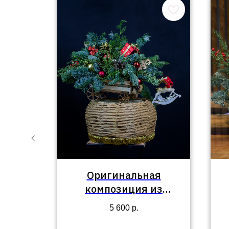
я
Оригинальная
из
композиция из
нобилиса в
5 600
р.
новогодней телеге с