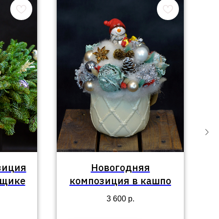
зиция
Новогодняя
ящике
композиция в кашпо
3 600
р.