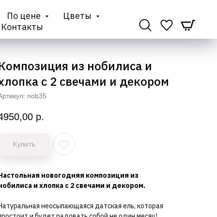
По цене
Цветы
Контакты
Композиция из нобилиса и
хлопка с 2 свечами и декором
Артикул:
nob35
4950,00
р.
Купить
Настольная новогодняя композиция из
нобилиса и хлопка с 2 свечами и декором.
Натуральная неосыпающаяся датская ель, которая
простоит и будет радовать собой не один месяц!