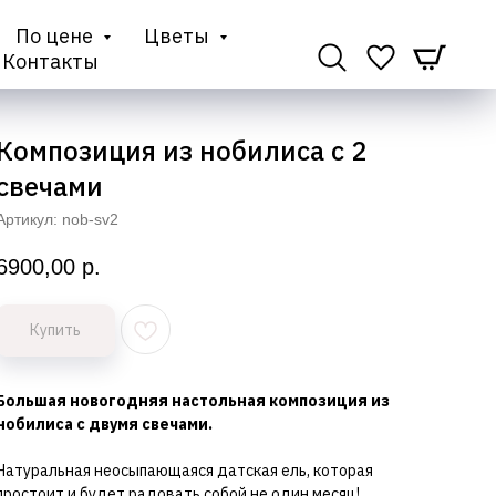
По цене
Цветы
Контакты
Композиция из нобилиса с 2
свечами
Артикул:
nob-sv2
6900,00
р.
Купить
Большая новогодняя настольная композиция из
нобилиса с двумя свечами.
Натуральная неосыпающаяся датская ель, которая
простоит и будет радовать собой не один месяц!