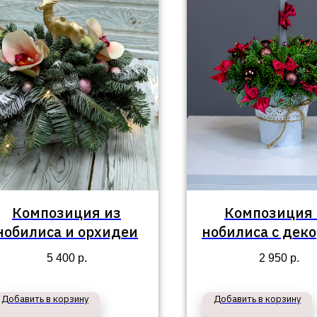
Композиция из
Композиция 
нобилиса и орхидеи
нобилиса с дек
свечой в вед
5 400
р.
2 950
р.
Добавить в корзину
Добавить в корзину