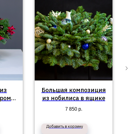
из
Большая композиция
ором и
из нобилиса в ящике
ерке
7 850
р.
Добавить в корзину