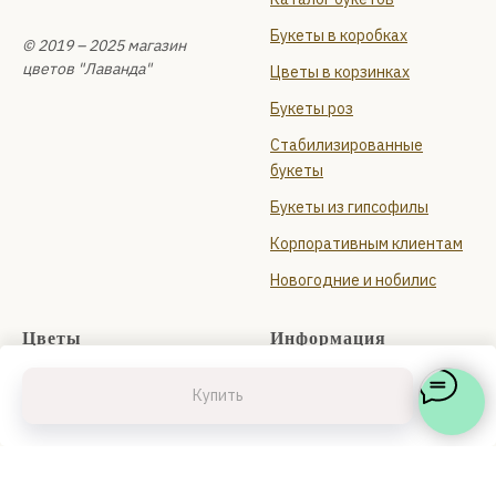
Букеты в коробках
© 2019 – 2025 магазин
цветов "Лаванда"
Цветы в корзинках
Букеты роз
Стабилизированные
букеты
Букеты из гипсофилы
Корпоративным клиентам
Новогодние и нобилис
Цветы
Информация
Каталог цветов
Контакты
Купить
Цветы в Приморский район
О нас
СПб
Доставка и оплата
Цветы поштучно
Блог