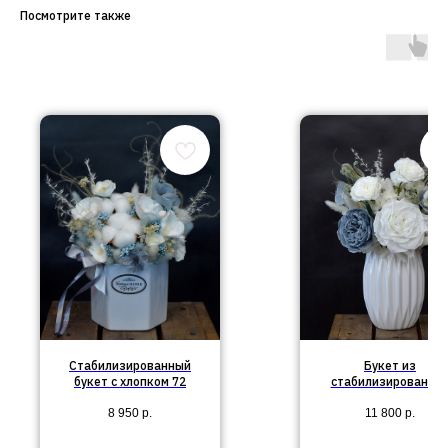
Посмотрите также
Стабилизированный
Букет из
букет с хлопком 72
стабилизированны
цветов в вазе №76
8 950
р.
11 800
р.