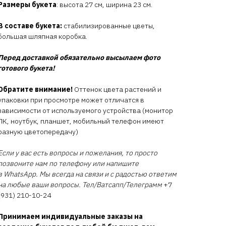
Размеры букета
: высота 27 см, ширина 23 см.
В составе букета:
стабилизированные цветы,
большая шляпная коробка.
Перед доставкой обязательно высылаем фото
готового букета!
Обратите внимание!
Оттенок цвета растений и
упаковки при просмотре может отличатся в
зависимости от используемого устройства (монитор
ПК, ноутбук, планшет, мобильный телефон имеют
разную цветопередачу)
Если у вас есть вопросы и пожелания, то просто
позвоните нам по телефону или напишите
в WhatsApp. Мы всегда на связи и с радостью ответим
на любые ваши вопросы. Тел/Ватсапп/Телеграмм
+7
(931) 210-10-24
Принимаем индивидуальные заказы на