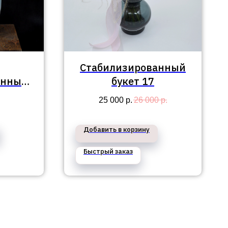
Стабилизированный
анных
букет 17
0
25 000
р.
26 000
р.
Добавить в корзину
Быстрый заказ