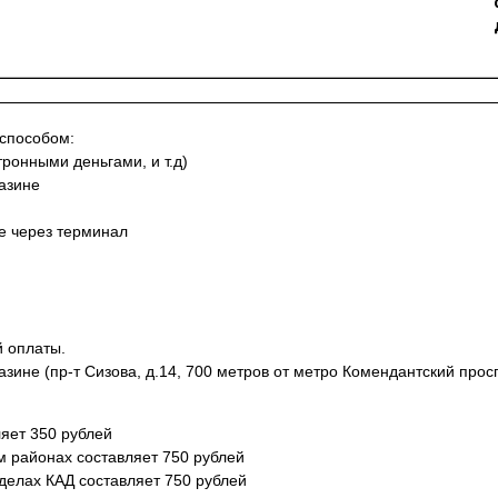
 способом:
тронными деньгами, и т.д)
азине
не через терминал
й оплаты.
азине (пр-т Сизова, д.14, 700 метров от метро Комендантский просп
яет 350 рублей
м районах составляет 750 рублей
еделах КАД составляет 750 рублей