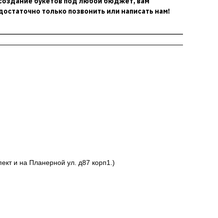
создание букетов под любой бюджет, вам
достаточно только позвонить или написать нам!
ект и на Планерной ул. д87 корп1.)