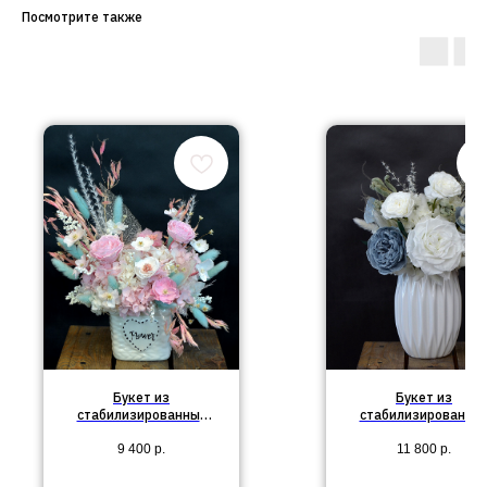
Посмотрите также
Букет из
Букет из
стабилизированных
стабилизированны
цветов №82
цветов в вазе №76
9 400
р.
11 800
р.