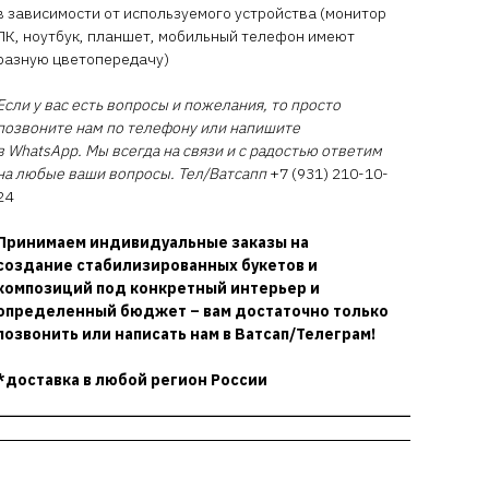
в зависимости от используемого устройства (монитор
ПК, ноутбук, планшет, мобильный телефон имеют
разную цветопередачу)
Если у вас есть вопросы и пожелания, то просто
позвоните нам по телефону или напишите
в WhatsApp. Мы всегда на связи и с радостью ответим
на любые ваши вопросы. Тел/Ватсапп
+7 (931) 210-10-
24
Принимаем индивидуальные заказы на
создание стабилизированных букетов и
композиций под конкретный интерьер и
определенный бюджет – вам достаточно только
позвонить или написать нам в Ватсап/Телеграм!
*доставка в любой регион России