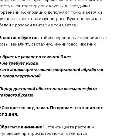
цвету и контрастируют с крупными гроздьями
гортензии. Композицию дополняют тонкие веточки
эвкалипта, икотник и мунниграсс. Букет перевязан
белой и розовой лентами в тон цветов.
В составе букета:
стабилизированные пионовидные
розы, эвкалипт, озотамнус, мунниграсс, икотник.
+ букет не увядает в течении 5 лет
+ не требует ухода
+ это живые цветы после специальной обработки
+ гипоаллергенный
Перед доставкой обязательно высылаем фото
готового букета!
*Создается под заказ. По срокам это занимает
от 1 дня.
Обратите внимание!
Оттенок цвета растений
и упаковки при просмотре может отличатся