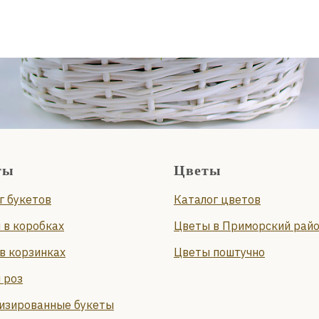
ты
Цветы
г букетов
Каталог цветов
 в коробках
Цветы в Приморский рай
в корзинках
Цветы поштучно
 роз
изированные букеты