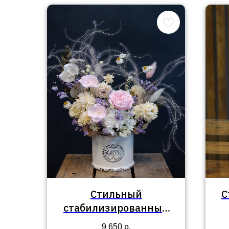
Стильный
С
стабилизированный
букет №98
9 650
р.