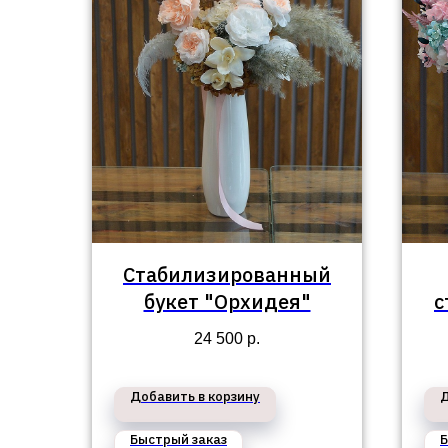
Стабилизированный
букет "Орхидея"
с
б
24 500
р.
Добавить в корзину
Д
Быстрый заказ
Б