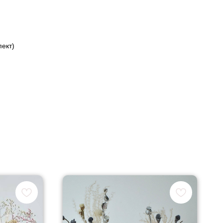
пект)