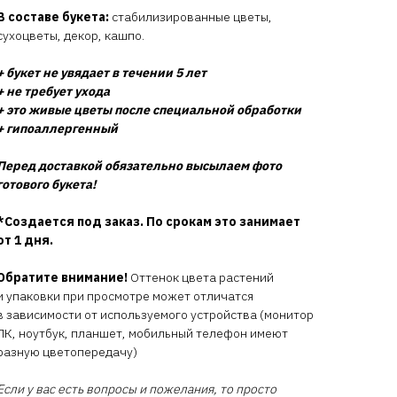
В составе букета:
стабилизированные цветы,
сухоцветы, декор, кашпо.
+ букет не увядает в течении 5 лет
+ не требует ухода
+ это живые цветы после специальной обработки
+ гипоаллергенный
Перед доставкой обязательно высылаем фото
готового букета!
*Создается под заказ. По срокам это занимает
от 1 дня.
Обратите внимание!
Оттенок цвета растений
и упаковки при просмотре может отличатся
в зависимости от используемого устройства (монитор
ПК, ноутбук, планшет, мобильный телефон имеют
разную цветопередачу)
Если у вас есть вопросы и пожелания, то просто