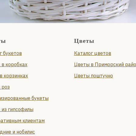
ты
Цветы
г букетов
Каталог цветов
 в коробках
Цветы в Приморский рай
в корзинках
Цветы поштучно
 роз
изированные букеты
 из гипсофилы
ативным клиентам
дние и нобилис