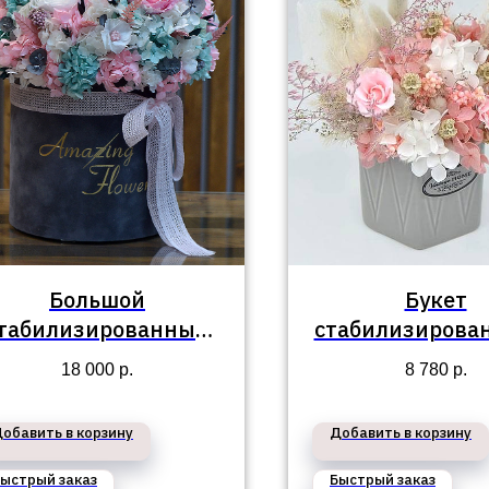
Большой
Букет
табилизированный
стабилизирова
укет в коробке №67
кашпо
18 000
р.
8 780
р.
обавить в корзину
Добавить в корзину
ыстрый заказ
Быстрый заказ