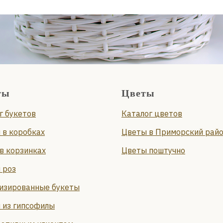
ты
Цветы
г букетов
Каталог цветов
 в коробках
Цветы в Приморский рай
в корзинках
Цветы поштучно
 роз
изированные букеты
 из гипсофилы