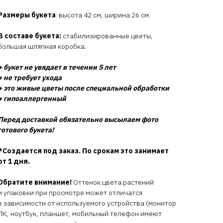
Размеры букета
: высота 42 см, ширина 26 см.
В составе букета:
стабилизированные цветы,
большая шляпная коробка.
+ букет не увядает в течении 5 лет
+ не требует ухода
+ это живые цветы после специальной обработки
+ гипоаллергенный
Перед доставкой обязательно высылаем фото
готового букета!
*Создается под заказ. По срокам это занимает
от 1 дня.
Обратите внимание!
Оттенок цвета растений
и упаковки при просмотре может отличатся
в зависимости от используемого устройства (монитор
ПК, ноутбук, планшет, мобильный телефон имеют