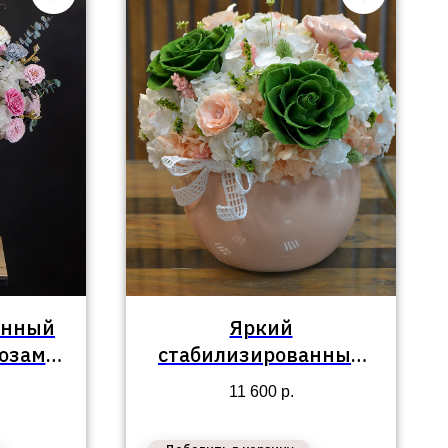
анный
Яркий
розами
стабилизированный
 №108
букет №63
11 600
р.