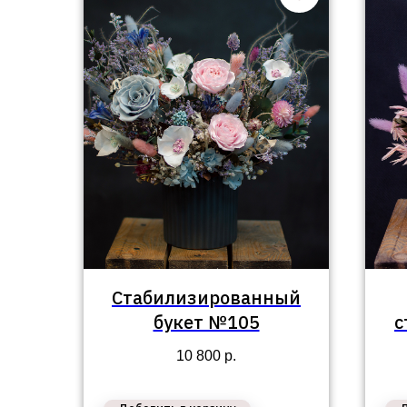
Стабилизированный
букет №105
с
10 800
р.