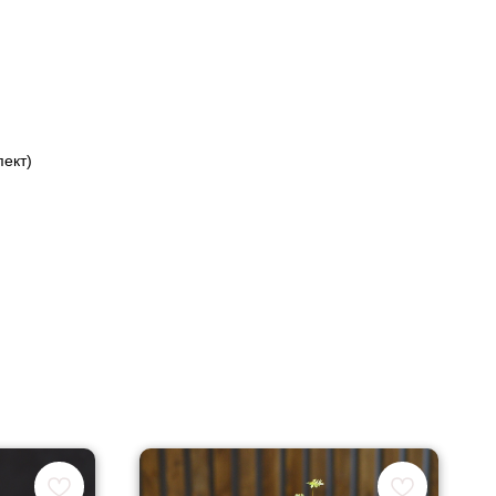
пект)