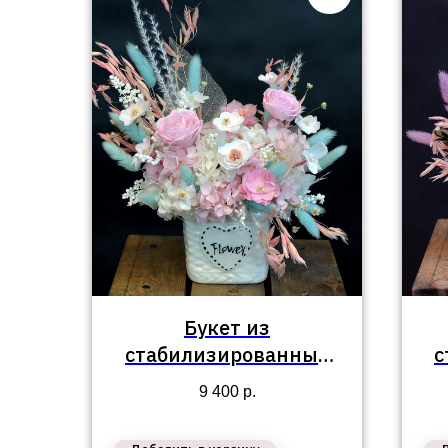
Букет из
стабилизированных
с
цветов №82
9 400
р.