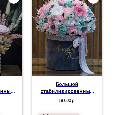
Большой
анных
стабилизированный
о №75
букет в коробке №67
18 000
р.