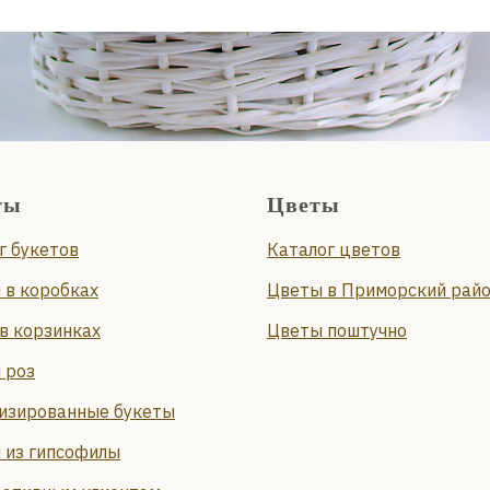
ты
Цветы
г букетов
Каталог цветов
 в коробках
Цветы в Приморский рай
в корзинках
Цветы поштучно
 роз
изированные букеты
 из гипсофилы