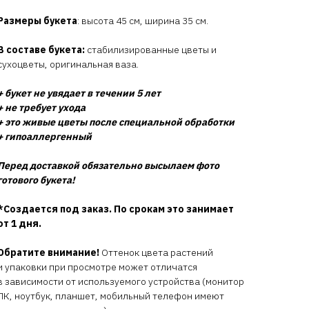
Размеры букета
: высота 45 см, ширина 35 см.
В составе букета:
стабилизированные цветы и
сухоцветы, оригинальная ваза.
+ букет не увядает в течении 5 лет
+ не требует ухода
+ это живые цветы после специальной обработки
+ гипоаллергенный
Перед доставкой обязательно высылаем фото
готового букета!
*Создается под заказ. По срокам это занимает
от 1 дня.
Обратите внимание!
Оттенок цвета растений
и упаковки при просмотре может отличатся
в зависимости от используемого устройства (монитор
ПК, ноутбук, планшет, мобильный телефон имеют