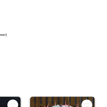
пект)