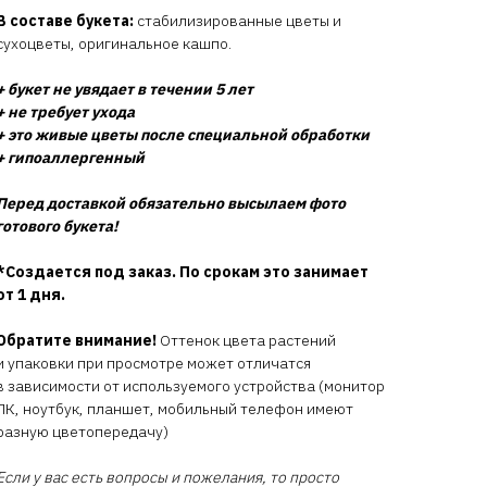
В составе букета:
стабилизированные цветы и
сухоцветы, оригинальное кашпо.
+ букет не увядает в течении 5 лет
+ не требует ухода
+ это живые цветы после специальной обработки
+ гипоаллергенный
Перед доставкой обязательно высылаем фото
готового букета!
*Создается под заказ. По срокам это занимает
от 1 дня.
Обратите внимание!
Оттенок цвета растений
и упаковки при просмотре может отличатся
в зависимости от используемого устройства (монитор
ПК, ноутбук, планшет, мобильный телефон имеют
разную цветопередачу)
Если у вас есть вопросы и пожелания, то просто