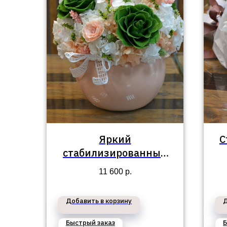
Яркий
С
стабилизированный
букет №63
11 600
р.
Добавить в корзину
Д
Быстрый заказ
Б