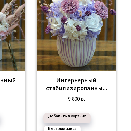
анный
Интерьерный
стабилизированный
букет №65
9 800
р.
Добавить в корзину
Быстрый заказ