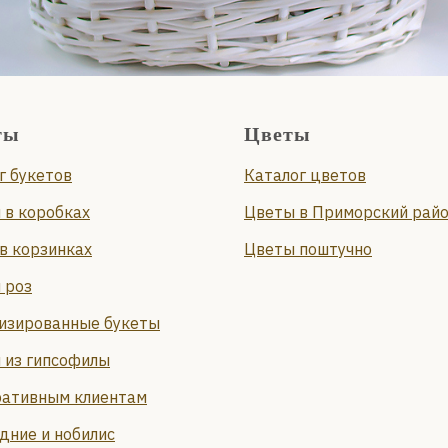
ты
Цветы
г букетов
Каталог цветов
 в коробках
Цветы в Приморский рай
в корзинках
Цветы поштучно
 роз
изированные букеты
 из гипсофилы
ативным клиентам
дние и нобилис