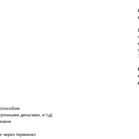
 способом:
тронными деньгами, и т.д)
азине
не через терминал