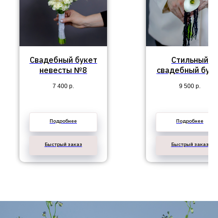
Свадебный букет
Стильный
невесты №8
свадебный бук
невесты с
7 400
р.
9 500
р.
каллами №14
Подробнее
Подробнее
Быстрый заказ
Быстрый заказ