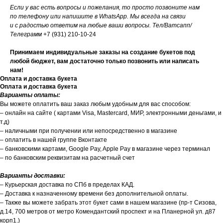
Если у вас есть вопросы и пожелания, то просто позвоните нам
по телефону или напишите в WhatsApp. Мы всегда на связи
и с радостью ответим на любые ваши вопросы. Тел/Ватсапп/
Телеграмм
+7 (931) 210-10-24
Принимаем индивидуальные заказы на создание букетов под
любой бюджет, вам достаточно только позвонить или написать
нам!
Оплата и доставка букета
Оплата и доставка букета
Варианты оплаты:
Вы можете оплатить ваш заказ любым удобным для вас способом:
– онлайн на сайте ( картами Visa, Mastercard, МИР, электронными деньгами, и
т.д)
– наличными при получении или непосредственно в магазине
– оплатить в нашей группе Вконтакте
– банковскими картами, Google Pay, Apple Pay в магазине через терминал
– по банковским реквизитам на расчетный счет
Варианты доставки:
– Курьерская доставка по СПб в пределах КАД.
– Доставка к назначенному времени без дополнительной оплаты.
– Также вы можете забрать этот букет сами в нашем магазине (пр-т Сизова,
д.14, 700 метров от метро Комендантский проспект и на Планерной ул. д87
корп1.)