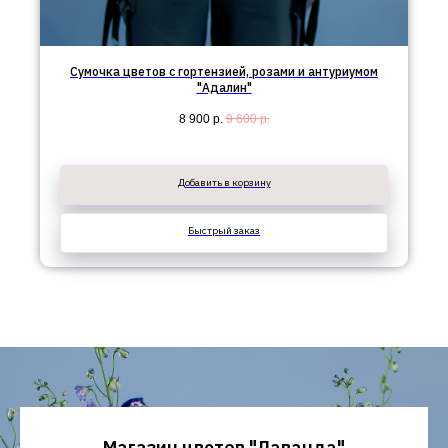
Сумочка цветов с гортензией, розами и антуриумом
"Адалин"
8 900
р.
9 600
р.
Добавить в корзину
Быстрый заказ
Магазин цветов "Лаванда"