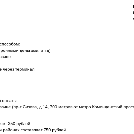
 способом:
тронными деньгами, и т.д)
азине
не через терминал
й оплаты.
азине (пр-т Сизова, д.14, 700 метров от метро Комендантский просп
яет 350 рублей
м районах составляет 750 рублей