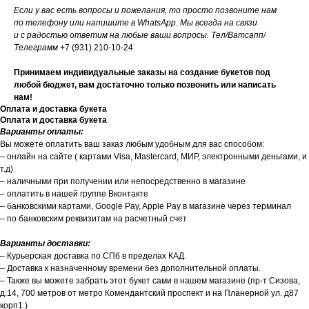
Если у вас есть вопросы и пожелания, то просто позвоните нам
по телефону или напишите в WhatsApp. Мы всегда на связи
и с радостью ответим на любые ваши вопросы. Тел/Ватсапп/
Телеграмм
+7 (931) 210-10-24
Принимаем индивидуальные заказы на создание букетов под
любой бюджет, вам достаточно только позвонить или написать
нам!
Оплата и доставка букета
Оплата и доставка букета
Варианты оплаты:
Вы можете оплатить ваш заказ любым удобным для вас способом:
– онлайн на сайте ( картами Visa, Mastercard, МИР, электронными деньгами, и
т.д)
– наличными при получении или непосредственно в магазине
– оплатить в нашей группе Вконтакте
– банковскими картами, Google Pay, Apple Pay в магазине через терминал
– по банковским реквизитам на расчетный счет
Варианты доставки:
– Курьерская доставка по СПб в пределах КАД.
– Доставка к назначенному времени без дополнительной оплаты.
– Также вы можете забрать этот букет сами в нашем магазине (пр-т Сизова,
д.14, 700 метров от метро Комендантский проспект и на Планерной ул. д87
корп1.)