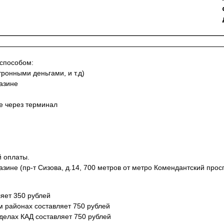
 способом:
тронными деньгами, и т.д)
азине
не через терминал
й оплаты.
азине (пр-т Сизова, д.14, 700 метров от метро Комендантский просп
яет 350 рублей
м районах составляет 750 рублей
еделах КАД составляет 750 рублей