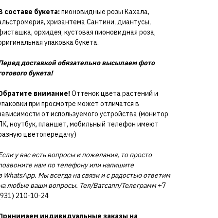
В составе букета:
пионовидные розы Кахала,
альстромерия, хризантема Сантини, диантусы,
фисташка, орхидея, кустовая пионовидная роза,
оригинальная упаковка букета.
Перед доставкой обязательно высылаем фото
готового букета!
Обратите внимание!
Оттенок цвета растений и
упаковки при просмотре может отличатся в
зависимости от используемого устройства (монитор
ПК, ноутбук, планшет, мобильный телефон имеют
разную цветопередачу)
Если у вас есть вопросы и пожелания, то просто
позвоните нам по телефону или напишите
в WhatsApp. Мы всегда на связи и с радостью ответим
на любые ваши вопросы. Тел/Ватсапп/Телеграмм
+7
(931) 210-10-24
Принимаем индивидуальные заказы на