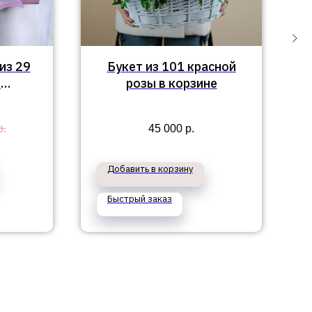
из 29
Букет из 101 красной
и
розы в корзине
еона"
р.
45 000
р.
Добавить в корзину
Быстрый заказ