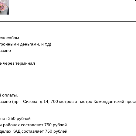
 способом:
тронными деньгами, и т.д)
азине
не через терминал
й оплаты.
азине (пр-т Сизова, д.14, 700 метров от метро Комендантский просп
яет 350 рублей
м районах составляет 750 рублей
еделах КАД составляет 750 рублей