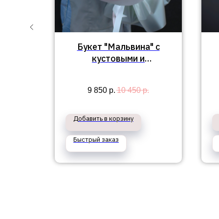
 с
Букет "Мальвина" с
и и
кустовыми и
ами
пионовидными розами
9 850
р.
10 450
р.
Добавить в корзину
Быстрый заказ