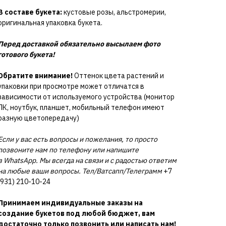
В составе букета:
кустовые розы, альстромерии,
оригинальная упаковка букета.
Перед доставкой обязательно высылаем фото
готового букета!
Обратите внимание!
Оттенок цвета растений и
упаковки при просмотре может отличатся в
зависимости от используемого устройства (монитор
ПК, ноутбук, планшет, мобильный телефон имеют
разную цветопередачу)
Если у вас есть вопросы и пожелания, то просто
позвоните нам по телефону или напишите
в WhatsApp. Мы всегда на связи и с радостью ответим
на любые ваши вопросы. Тел/Ватсапп/Телеграмм
+7
(931) 210-10-24
Принимаем индивидуальные заказы на
создание букетов под любой бюджет, вам
достаточно только позвонить или написать нам!