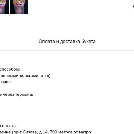
Оплата и доставка букета
 способом:
тронными деньгами, и т.д)
азине
не через терминал
й оплаты.
зине (пр-т Сизова, д.14, 700 метров от метро