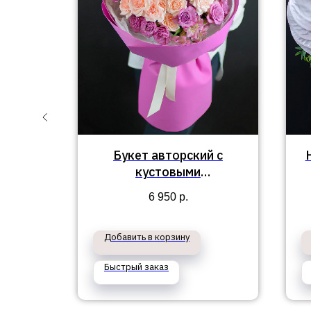
 с
Букет авторский с
 и
кустовыми
зами
пионовидными розами
6 950
р.
"Летняя феерия"
Добавить в корзину
Быстрый заказ