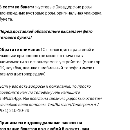
В составе букета:
кустовые Эквадорские розы,
пионовидные кустовые розы, оригинальная упаковка
букета.
Перед доставкой обязательно высылаем фото
готового букета!
Обратите внимание!
Оттенок цвета растений и
упаковки при просмотре может отличатся в
зависимости от используемого устройства (монитор
ПК, ноутбук, планшет, мобильный телефон имеют
разную цветопередачу)
Если у вас есть вопросы и пожелания, то просто
позвоните нам по телефону или напишите
в WhatsApp. Мы всегда на связи и с радостью ответим
на любые ваши вопросы. Тел/Ватсапп/Телеграмм
+7
(931) 210-10-24
Принимаем индивидуальные заказы на
создание букетов под любой бюджет, вам