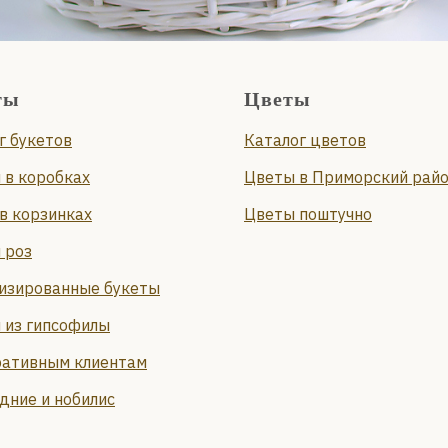
ты
Цветы
г букетов
Каталог цветов
 в коробках
Цветы в Приморский рай
в корзинках
Цветы поштучно
 роз
изированные букеты
 из гипсофилы
ативным клиентам
дние и нобилис