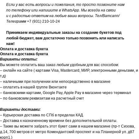
Если у вас есть вопросы и пожелания, то просто позвоните нам
по телефону или напишите в WhatsApp. Мы всегда на связи
и с радостью ответим на любые ваши вопросы. Тел/Ватсапп/
Телеграмм
+7 (931) 210-10-24
Принимаем индивидуальные заказы на создание букетов под
любой бюджет, вам достаточно только позвонить или написать
нам!
Оплата и доставка букета
Оплата и доставка букета
Варианты оплаты:
Вы можете оплатить ваш заказ любым удобным для вас способом:
– онлайн на сайте ( картами Visa, Mastercard, МИР, электронными деньгами, и
т.д)
– наличными при получении или непосредственно в магазине
– оплатить в нашей группе Вконтакте
– банковскими картами, Google Pay, Apple Pay в магазине через терминал
– по банковским реквизитам на расчетный счет
Варианты доставки:
– Курьерская доставка по СПб в пределах КАД.
– Доставка к назначенному времени без дополнительной оплаты.
– Также вы можете забрать этот букет сами в нашем магазине (пр-т Сизова,
д.14, 700 метров от метро Комендантский проспект и на Планерной ул. д87
корп1.)