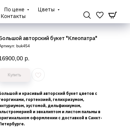
По цене
Цветы
Контакты
Большой авторский букет "Клеопатра"
Артикул:
buk454
16900,00
р.
Купить
Большой и красивый авторский букет цветов с
георгинами, гортензией, гелихризумом,
антуриумом, эустомой, дельфиниумом,
альстромерией и эвкалиптом и листом пальмы в
оригинальном оформлении с доставкой в Санкт-
Петербурге.