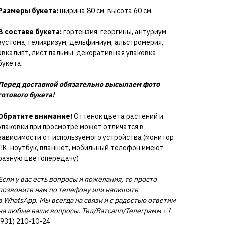
Размеры букета:
ширина 80 см, высота 60 см.
В составе букета:
гортензия, георгины, антуриум,
эустома, гелихризум, дельфиниум, альстромерия,
эвкалипт, лист пальмы, декоративная упаковка
букета.
Перед доставкой обязательно высылаем фото
готового букета!
Обратите внимание!
Оттенок цвета растений и
упаковки при просмотре может отличатся в
зависимости от используемого устройства (монитор
ПК, ноутбук, планшет, мобильный телефон имеют
разную цветопередачу)
Если у вас есть вопросы и пожелания, то просто
позвоните нам по телефону или напишите
в WhatsApp. Мы всегда на связи и с радостью ответим
на любые ваши вопросы. Тел/Ватсапп/Телеграмм
+7
(931) 210-10-24