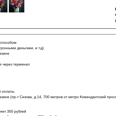
 способом:
тронными деньгами, и т.д)
азине
не через терминал
й оплаты.
азине (пр-т Сизова, д.14, 700 метров от метро Комендантский просп
яет 350 рублей