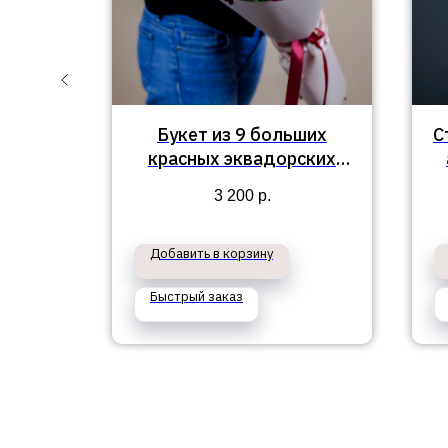
190
Букет из 9 больших
С
красных эквадорских
роз №797
3 200
р.
Добавить в корзину
Быстрый заказ