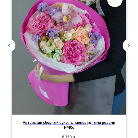
Авторский сборный букет с пионовидными розами
№406
6 750
р.