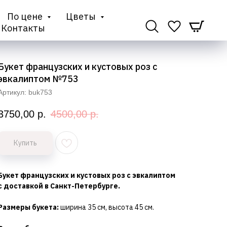
По цене
Цветы
Контакты
Букет французских и кустовых роз с
эвкалиптом №753
Артикул:
buk753
3750,00
р.
4500,00
р.
Купить
Букет французских и кустовых роз с эвкалиптом
с доставкой в Санкт-Петербурге.
Размеры букета:
ширина 35 см, высота 45 см.