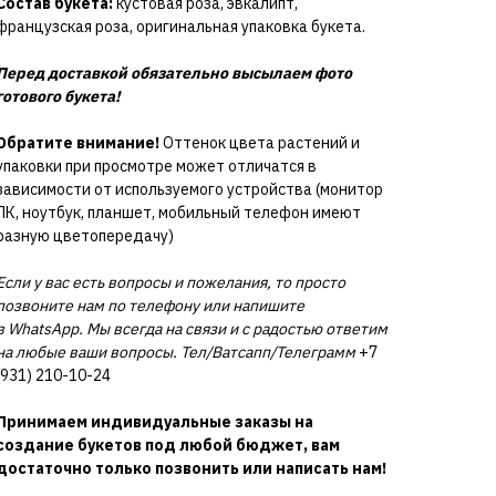
Состав букета:
кустовая роза, эвкалипт,
французская роза, оригинальная упаковка букета.
Перед доставкой обязательно высылаем фото
готового букета!
Обратите внимание!
Оттенок цвета растений и
упаковки при просмотре может отличатся в
зависимости от используемого устройства (монитор
ПК, ноутбук, планшет, мобильный телефон имеют
разную цветопередачу)
Если у вас есть вопросы и пожелания, то просто
позвоните нам по телефону или напишите
в WhatsApp. Мы всегда на связи и с радостью ответим
на любые ваши вопросы. Тел/Ватсапп/Телеграмм
+7
(931) 210-10-24
Принимаем индивидуальные заказы на
создание букетов под любой бюджет, вам
достаточно только позвонить или написать нам!