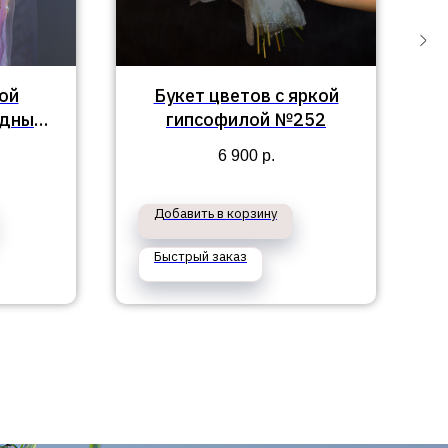
ой
Букет цветов с яркой
идными
гипсофилой №252
зами
6 900
р.
Добавить в корзину
Быстрый заказ