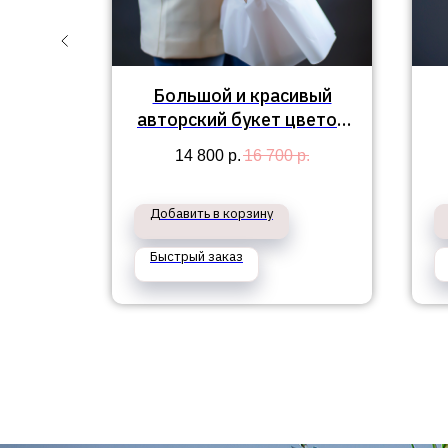
укет
Большой и красивый
тем,
авторский букет цветов
"Флоренция"
14 800
р.
16 700
р.
икея"
Добавить в корзину
Быстрый заказ