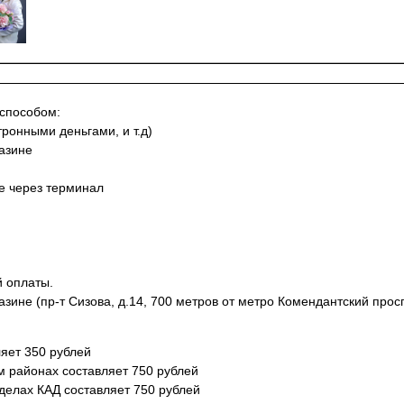
 способом:
тронными деньгами, и т.д)
азине
не через терминал
й оплаты.
азине (пр-т Сизова, д.14, 700 метров от метро Комендантский просп
яет 350 рублей
м районах составляет 750 рублей
еделах КАД составляет 750 рублей