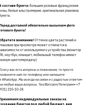
В составе букета:
большие розовые французские
розы, белые альстромерии, оригинальная упаковка
букета.
Перед доставкой обязательно высылаем фото
готового букета!
Обратите внимание!
Оттенок цвета растений и
упаковки при просмотре может отличатся в
зависимости от используемого устройства (монитор
ПК, ноутбук, планшет, мобильный телефон имеют
разную цветопередачу)
Если у вас есть вопросы и пожелания, то просто
позвоните нам по телефону или напишите
в WhatsApp. Мы всегда на связи и с радостью ответим
на любые ваши вопросы. Тел/Ватсапп/Телеграмм
+7
(931) 210-10-24
Принимаем индивидуальные заказы на
создание букетов под любой бюджет, вам