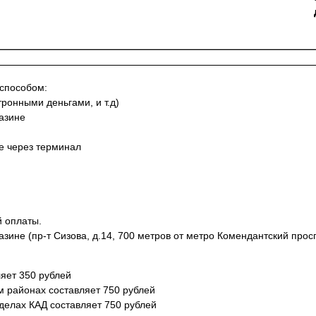
 способом:
тронными деньгами, и т.д)
азине
не через терминал
й оплаты.
азине (пр-т Сизова, д.14, 700 метров от метро Комендантский просп
яет 350 рублей
м районах составляет 750 рублей
еделах КАД составляет 750 рублей