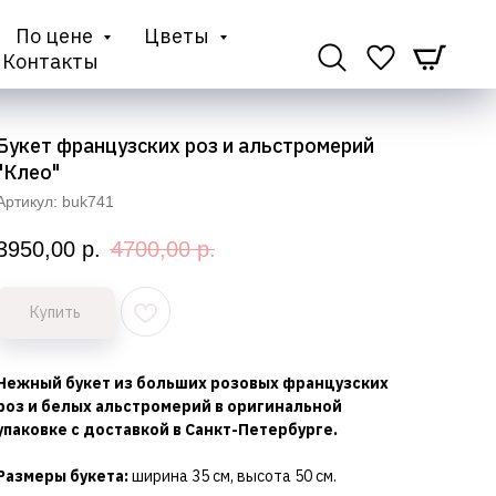
По цене
Цветы
Контакты
Букет французских роз и альстромерий
"Клео"
Артикул:
buk741
3950,00
р.
4700,00
р.
Купить
Нежный букет из больших розовых французских
роз и белых альстромерий в оригинальной
упаковке с доставкой в Санкт-Петербурге.
Размеры букета:
ширина 35 см, высота 50 см.