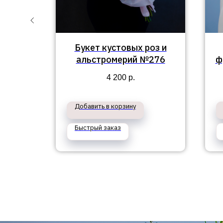
Букет кустовых роз и
оз,
альстромерий №276
ф
хидей
4 200
р.
Добавить в корзину
Быстрый заказ