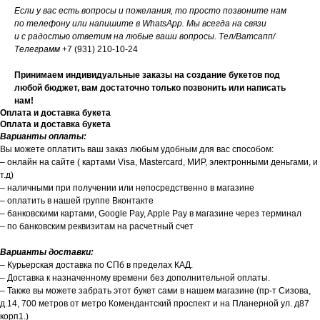
Если у вас есть вопросы и пожелания, то просто позвоните нам
по телефону или напишите в WhatsApp. Мы всегда на связи
и с радостью ответим на любые ваши вопросы. Тел/Ватсапп/
Телеграмм
+7 (931) 210-10-24
Принимаем индивидуальные заказы на создание букетов под
любой бюджет, вам достаточно только позвонить или написать
нам!
Оплата и доставка букета
Оплата и доставка букета
Варианты оплаты:
Вы можете оплатить ваш заказ любым удобным для вас способом:
– онлайн на сайте ( картами Visa, Mastercard, МИР, электронными деньгами, и
т.д)
– наличными при получении или непосредственно в магазине
– оплатить в нашей группе Вконтакте
– банковскими картами, Google Pay, Apple Pay в магазине через терминал
– по банковским реквизитам на расчетный счет
Варианты доставки:
– Курьерская доставка по СПб в пределах КАД.
– Доставка к назначенному времени без дополнительной оплаты.
– Также вы можете забрать этот букет сами в нашем магазине (пр-т Сизова,
д.14, 700 метров от метро Комендантский проспект и на Планерной ул. д87
корп1.)