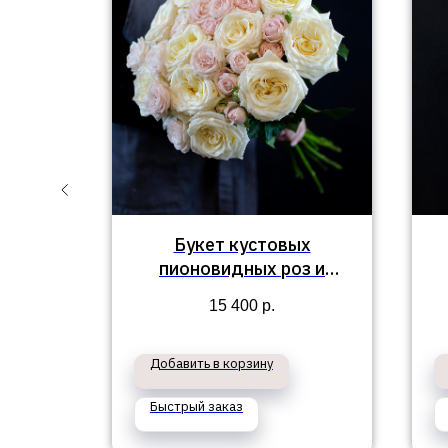
ин» с
Букет кустовых
пионовидных роз и
зами
пионовидных роз
15 400
р.
Канделайт №335
Добавить в корзину
Быстрый заказ