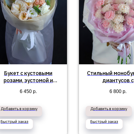
Букет с кустовыми
Стильный монобук
розами, эустомой и
диантусов с
большой пионовидной
добавлением ко
6 450
р.
6 800
р.
розой "Ассоль"
"Пирея"
Добавить в корзину
Добавить в корзину
Быстрый заказ
Быстрый заказ