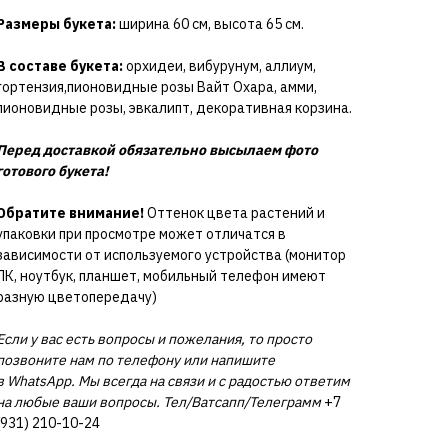
Размеры букета:
ширина 60 см, высота 65 см.
В составе букета:
орхидеи, вибурунум, аллиум,
гортензия,пионовидные розы Вайт Охара, амми,
пионовидные розы, эвкалипт, декоративная корзина.
Перед доставкой обязательно высылаем фото
готового букета!
Обратите внимание!
Оттенок цвета растений и
упаковки при просмотре может отличатся в
зависимости от используемого устройства (монитор
ПК, ноутбук, планшет, мобильный телефон имеют
разную цветопередачу)
Если у вас есть вопросы и пожелания, то просто
позвоните нам по телефону или напишите
в WhatsApp. Мы всегда на связи и с радостью ответим
на любые ваши вопросы. Тел/Ватсапп/Телеграмм
+7
(931) 210-10-24