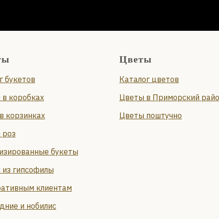
ты
Цветы
г букетов
Каталог цветов
 в коробках
Цветы в Приморский рай
в корзинках
Цветы поштучно
 роз
изированные букеты
 из гипсофилы
ативным клиентам
дние и нобилис