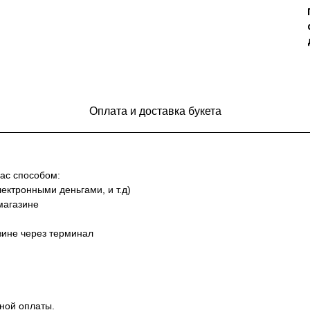
Оплата и доставка букета
ас способом:
лектронными деньгами, и т.д)
магазине
азине через терминал
ной оплаты.