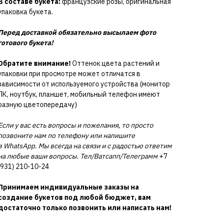
В составе букета:
французские розы, оригинальная
упаковка букета.
Перед доставкой обязательно высылаем фото
готового букета!
Обратите внимание!
Оттенок цвета растений и
упаковки при просмотре может отличатся в
зависимости от используемого устройства (монитор
ПК, ноутбук, планшет, мобильный телефон имеют
разную цветопередачу)
Если у вас есть вопросы и пожелания, то просто
позвоните нам по телефону или напишите
в WhatsApp. Мы всегда на связи и с радостью ответим
на любые ваши вопросы. Тел/Ватсапп/Телеграмм
+7
(931) 210-10-24
Принимаем индивидуальные заказы на
создание букетов под любой бюджет, вам
достаточно только позвонить или написать нам!