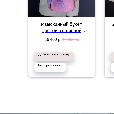
ветов
Изысканный букет
Б
цветов в шляпной
коробке "Марианна"
.
16 400
р.
19 300
р.
Добавить в корзину
Быстрый заказ