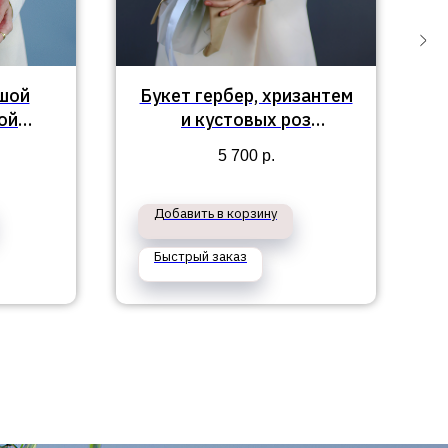
шой
Букет гербер, хризантем
ой
и кустовых роз
ан"
«Катарина»
5 700
р.
Добавить в корзину
Быстрый заказ