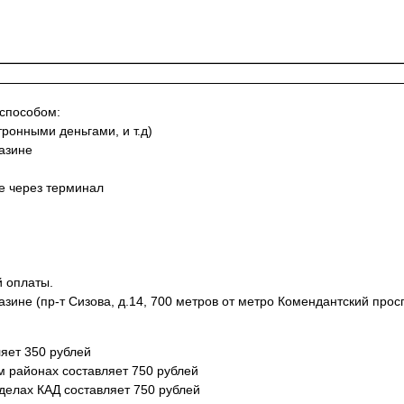
 способом:
тронными деньгами, и т.д)
азине
не через терминал
й оплаты.
азине (пр-т Сизова, д.14, 700 метров от метро Комендантский просп
яет 350 рублей
м районах составляет 750 рублей
еделах КАД составляет 750 рублей