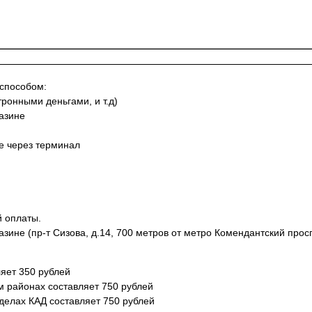
 способом:
тронными деньгами, и т.д)
азине
не через терминал
й оплаты.
азине (пр-т Сизова, д.14, 700 метров от метро Комендантский просп
яет 350 рублей
м районах составляет 750 рублей
еделах КАД составляет 750 рублей