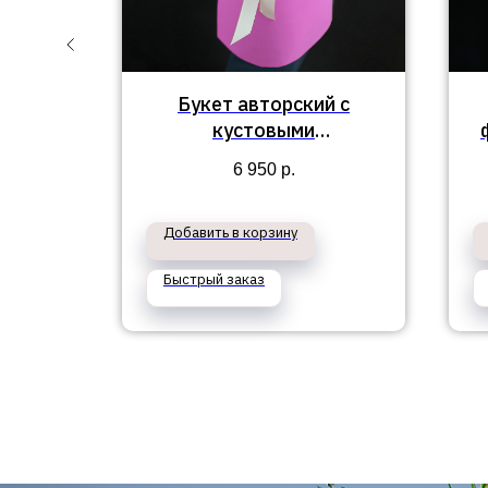
ет
Букет авторский с
"
кустовыми
пионовидными розами
6 950
р.
"Летняя феерия"
Добавить в корзину
Быстрый заказ