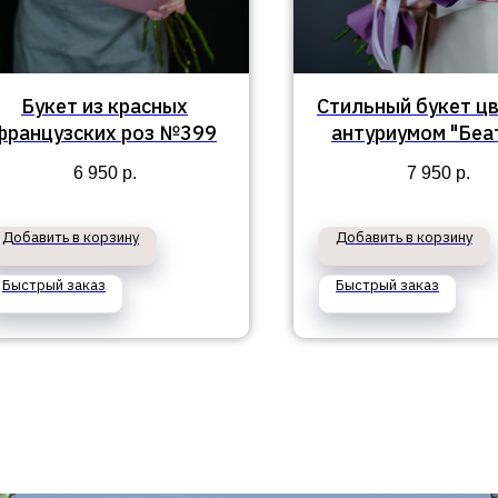
Букет из красных
Стильный букет цв
французских роз №399
антуриумом "Беа
6 950
р.
7 950
р.
Добавить в корзину
Добавить в корзину
Быстрый заказ
Быстрый заказ