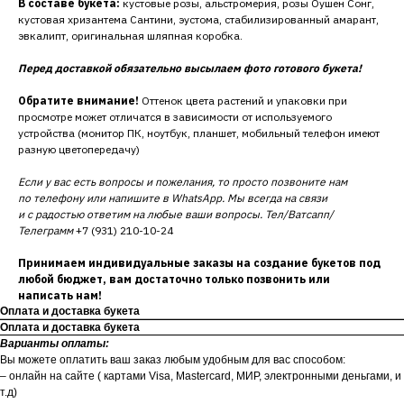
В составе букета:
кустовые розы, альстромерия, розы Оушен Сонг,
кустовая хризантема Сантини, эустома, стабилизированный амарант,
эвкалипт, оригинальная шляпная коробка.
Перед доставкой обязательно высылаем фото готового букета!
Обратите внимание!
Оттенок цвета растений и упаковки при
просмотре может отличатся в зависимости от используемого
устройства (монитор ПК, ноутбук, планшет, мобильный телефон имеют
разную цветопередачу)
Если у вас есть вопросы и пожелания, то просто позвоните нам
по телефону или напишите в WhatsApp. Мы всегда на связи
и с радостью ответим на любые ваши вопросы. Тел/Ватсапп/
Телеграмм
+7 (931) 210-10-24
Принимаем индивидуальные заказы на создание букетов под
любой бюджет, вам достаточно только позвонить или
написать нам!
Оплата и доставка букета
Оплата и доставка букета
Варианты оплаты:
Вы можете оплатить ваш заказ любым удобным для вас способом:
– онлайн на сайте ( картами Visa, Mastercard, МИР, электронными деньгами, и
т.д)