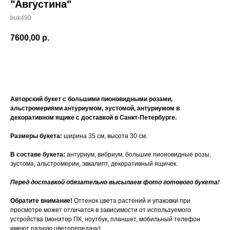
"Августина"
buk490
7600,00
р.
Купить
Авторский букет с большими пионовидными розами,
альстромериями антуриумом, эустомой, антуриумом в
декоративном ящике с доставкой в Санкт-Петербурге.
Размеры букета:
ширина 35 см, высота 30 см.
В составе букета:
антуриум, вибриум, большие пионовидные розы,
эустома, альстромерии, эвкалипт, декоративный ящичек.
Перед доставкой обязательно высылаем фото готового букета!
Обратите внимание!
Оттенок цвета растений и упаковки при
просмотре может отличатся в зависимости от используемого
устройства (монитор ПК, ноутбук, планшет, мобильный телефон
имеют разную цветопередачу)