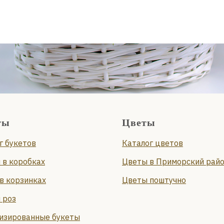
ты
Цветы
г букетов
Каталог цветов
 в коробках
Цветы в Приморский рай
в корзинках
Цветы поштучно
 роз
изированные букеты