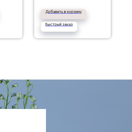
эустомой и диантусами
№390
Добавить в корзину
Быстрый заказ