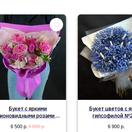
Букет с яркими
Букет цветов с 
ионовидными розами и
гипсофилой №
устовыми розами №413
6 500
р.
9 800
р.
6 900
р.