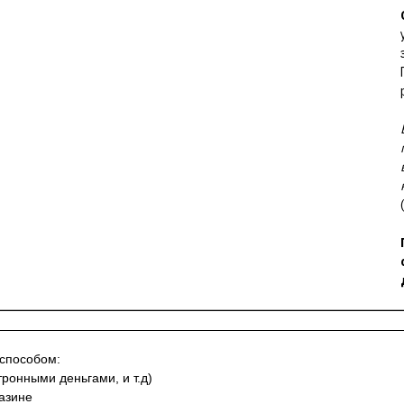
 способом:
тронными деньгами, и т.д)
азине