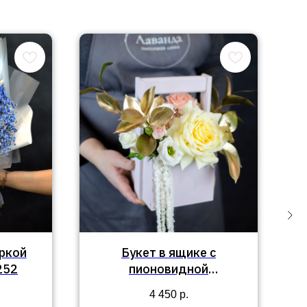
яркой
Букет в ящике с
252
пионовидной
французской розой,
4 450
р.
кустовой розой,