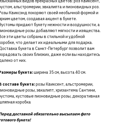
изысканных видов прекрасных цветов: роз Квиксент,
эустом, альстромерии, эвкалипта и пионовидных роз.
Розы Квиксэнд покоряют своей необычной формой и
ярким цветом, создавая акцент в букете.
Эустомы придают букету нежности и воздушности, а
пионовидные розы добавляют мягкости и изящества.
Все эти цветы собраны в стильной и удобной
коробке, что делает их идеальными для подарка.
Доставка букета в Санкт-Петербург позволит вам
порадовать своих близких, даже если вы находитесь
далеко от них.
Размеры букета:
ширина 35 см, высота 40 см.
В составе букета:
розы Квиксент, альстромерии,
пионовидные розы, эвкалипт, хризантема Сантини,
эустома, кустовые пионовидные розы,
декоративная
шляпная коробка
Перед доставкой обязательно высылаем фото
готового букета!