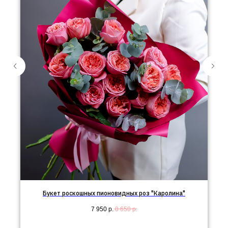
Букет роскошных пионовидных роз "Каролина"
7 950
р.
8 650
р.