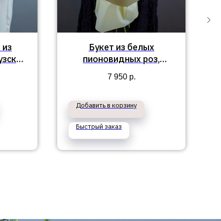
 из
Букет из белых
узских
пионовидных роз,
кустовых роз и
7 950
р.
альстромерий
Добавить в корзину
Быстрый заказ