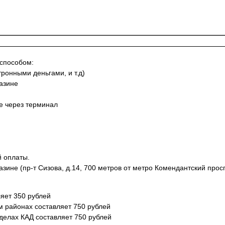
 способом:
тронными деньгами, и т.д)
азине
не через терминал
й оплаты.
азине (пр-т Сизова, д.14, 700 метров от метро Комендантский просп
яет 350 рублей
м районах составляет 750 рублей
еделах КАД составляет 750 рублей