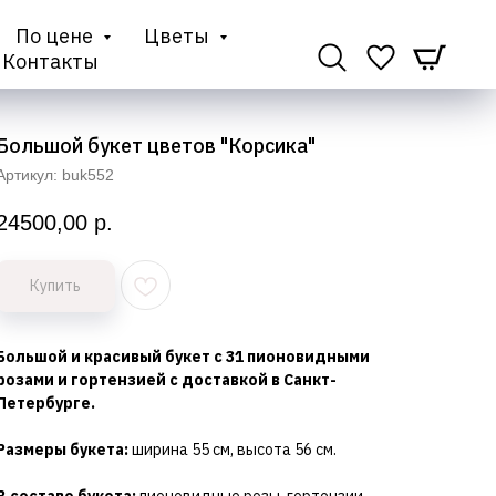
По цене
Цветы
Контакты
Большой букет цветов "Корсика"
Артикул:
buk552
24500,00
р.
Купить
Большой и красивый букет с 31 пионовидными
розами и гортензией с доставкой в Санкт-
Петербурге.
Размеры букета:
ширина 55 см, высота 56 см.
В составе букета:
пионовидные розы, гортензии,