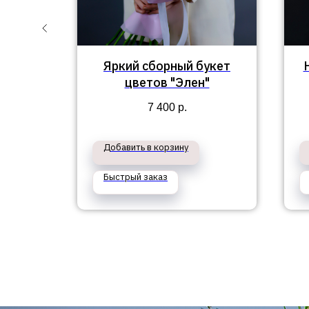
ов и
Яркий сборный букет
цветов "Элен"
7 400
р.
Добавить в корзину
Быстрый заказ